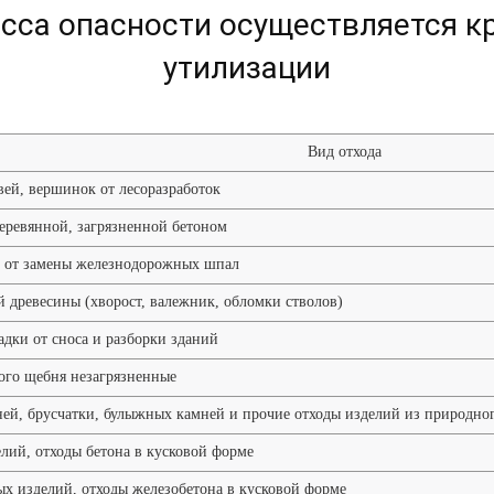
асса опасности осуществляется к
утилизации
Вид отхода
вей, вершинок от лесоразработок
еревянной, загрязненной бетоном
е от замены железнодорожных шпал
 древесины (хворост, валежник, обломки стволов)
дки от сноса и разборки зданий
ого щебня незагрязненные
ей, брусчатки, булыжных камней и прочие отходы изделий из природно
лий, отходы бетона в кусковой форме
х изделий, отходы железобетона в кусковой форме