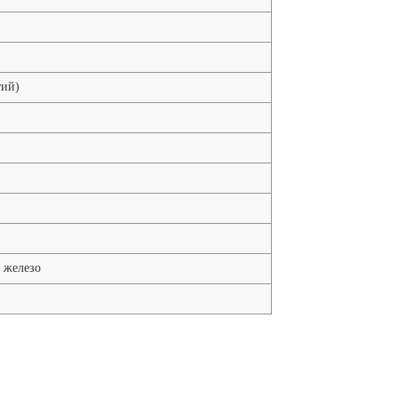
ытий)
 железо