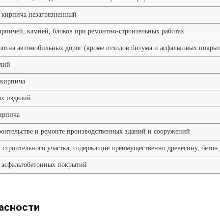
 кирпича незагрязненный
рпичей, камней, блоков при ремонтно-строительных работах
отна автомобильных дорог (кроме отходов битума и асфальтовых покр
елий
 кирпича
ых изделий
ирпича
роительстве и ремонте производственных зданий и сооружений
 строительного участка, содержащие преимущественно древесину, бетон,
 асфальтобетонных покрытий
пасности