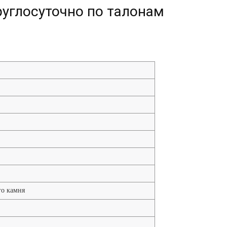
руглосуточно по талонам
го камня