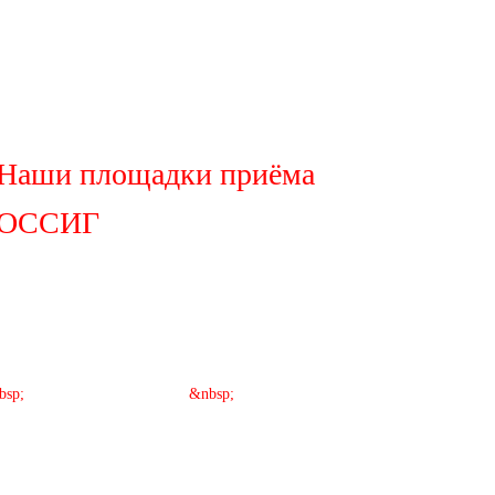
Наши площадки приёма
ОССИГ
bsp;
&nbsp;